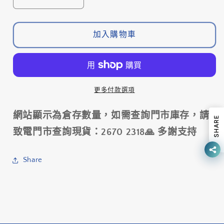
Topeak
Topeak
Prepbox
Prepbox
手
手
加入購物車
提
提
式
式
工
工
具
具
更多付款選項
套
套
裝
裝
網站顯示為倉存數量，如需查詢門市庫存，請
盒,
盒,
SHARE
36
36
致電門市查詢現貨：2670 2318🙏 多謝支持
種
種
工
工
Share
具-
具-
TPX-
TPX-
02
02
/
/
Topeak
Topeak