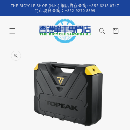
跳至內
THE BICYCLE SHOP (H.K.) 網店貨存查詢: +852 6218 0747
容
門市現貨查詢：+852 9270 8399
購
物
車
略過產
品資訊