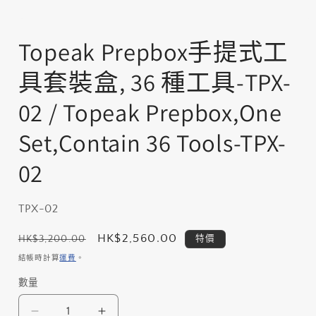
在
互
Topeak Prepbox手提式工
動
視
具套裝盒, 36 種工具-TPX-
窗
中
02 / Topeak Prepbox,One
開
啟
Set,Contain 36 Tools-TPX-
多
媒
體
02
檔
案
1
存
TPX-02
貨
定
售
HK$2,560.00
HK$3,200.00
特價
單
價
價
結帳時計算
運費
。
位
數量
數
(SKU):
量