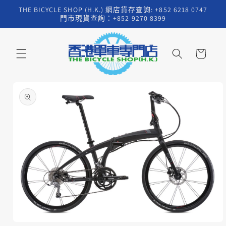
跳至內
THE BICYCLE SHOP (H.K.) 網店貨存查詢: +852 6218 0747
容
門市現貨查詢：+852 9270 8399
購
物
車
略過產
品資訊