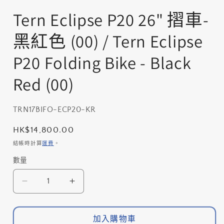
在
互
Tern Eclipse P20 26" 摺車-
動
視
黑紅色 (00) / Tern Eclipse
窗
中
P20 Folding Bike - Black
開
啟
Red (00)
多
媒
體
檔
存
TRN17BIFO-ECP20-KR
案
貨
1
定
HK$14,800.00
單
價
結帳時計算
運費
。
位
數量
數
(SKU):
量
Tern
Tern
Eclipse
Eclipse
P20
P20
26&quot;
26&quot;
加入購物車