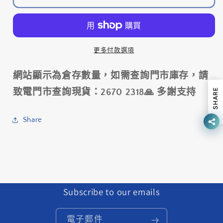
摺
摺
車-
車-
黑
黑
紅
紅
更多付款選項
色
色
(00)
(00)
網站顯示為倉存數量，如需查詢門市庫存，請
/
/
SHARE
致電門市查詢現貨：2670 2318🙏 多謝支持
Tern
Tern
Eclipse
Eclipse
P20
P20
Share
Folding
Folding
Bike
Bike
-
-
Black
Black
Red
Red
(00)
(00)
Subscribe to our emails
數
數
量
量
電子郵件
減
增