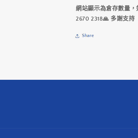
固
固
網站顯示為倉存數量，
定
定
柱
柱
2670 2318🙏 多謝支持
/
/
SHIMANO
SHIMAN
Share
RD-
RD-
R9250
R9250
OUTER
OUTER
PLATE
PLATE
&amp;
&amp;
FIXING
FIXING
SCREW
SCREW
數
數
量
量
減
增
少
加