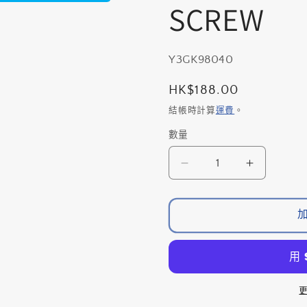
SCREW
存
Y3GK98040
貨
定
HK$188.00
單
價
結帳時計算
運費
。
位
數量
數
(SKU):
量
SHIMANO
SHIMAN
RD-
RD-
R9250
R9250
波
波
腳
腳
外
外
片
片
連
連