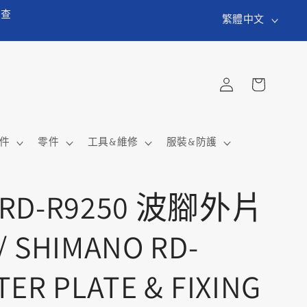
語
貨查
繁體中文
言
購
登
物
入
車
件
零件
工具&維修
服裝&防護
 RD-R9250 波腳外片
SHIMANO RD-
ER PLATE & FIXING