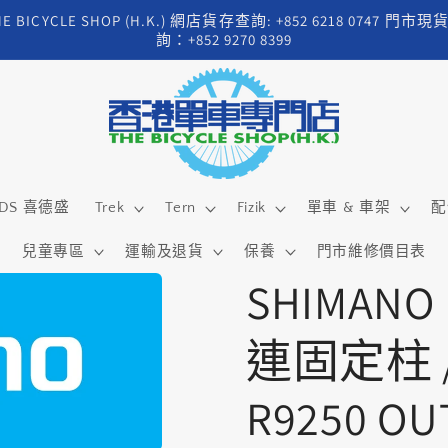
HE BICYCLE SHOP (H.K.) 網店貨存查詢: +852 6218 0747 門市現
詢：+852 9270 8399
DS 喜德盛
Trek
Tern
Fizik
單車 & 車架
配
兒童專區
運輸及退貨
保養
門市維修價目表
SHIMANO
連固定柱 / 
R9250 OUT