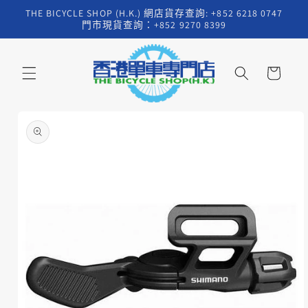
跳至內
THE BICYCLE SHOP (H.K.) 網店貨存查詢: +852 6218 0747
容
門市現貨查詢：+852 9270 8399
購
物
車
略過產
品資訊