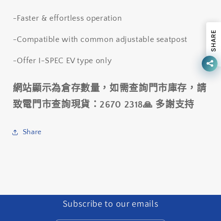
SHIMANO
SHIMANO
SEATPOST
SEATPOST
-Faster & effortless operation
LEVER-
LEVER-
SHARE
LEFT-
LEFT-
-Compatible with common adjustable seatpost
OUTER:1500MM-
OUTER:1500MM-
SL-
SL-
-Offer I-SPEC EV type only
MT800L
MT800L
數
數
網站顯示為倉存數量，如需查詢門市庫存，請
量
量
致電門市查詢現貨：2670 2318🙏 多謝支持
減
增
少
加
Share
Subscribe to our emails