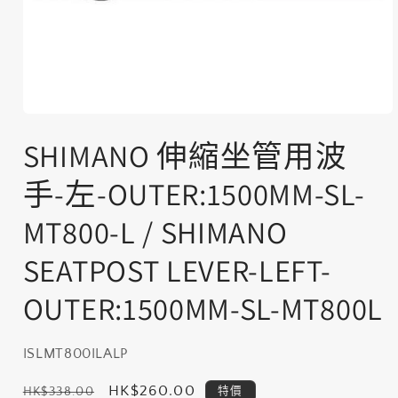
在
互
SHIMANO 伸縮坐管用波
動
視
手-左-OUTER:1500MM-SL-
窗
中
MT800-L / SHIMANO
開
啟
SEATPOST LEVER-LEFT-
多
媒
體
OUTER:1500MM-SL-MT800L
檔
案
1
存
ISLMT800ILALP
貨
定
售
HK$260.00
HK$338.00
特價