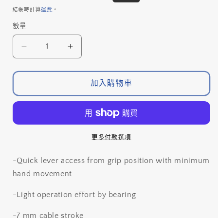
單
價
價
結帳時計算
運費
。
位
數量
數
(SKU):
量
SHIMANO
SHIMANO
伸
伸
縮
縮
加入購物車
坐
坐
管
管
用
用
波
波
更多付款選項
手-
手-
左-
左-
-Quick lever access from grip position with minimum
OUTER:1500MM-
OUTER:1500MM-
hand movement
SL-
SL-
MT800-
MT800-
-Light operation effort by bearing
L
L
/
/
-7 mm cable stroke