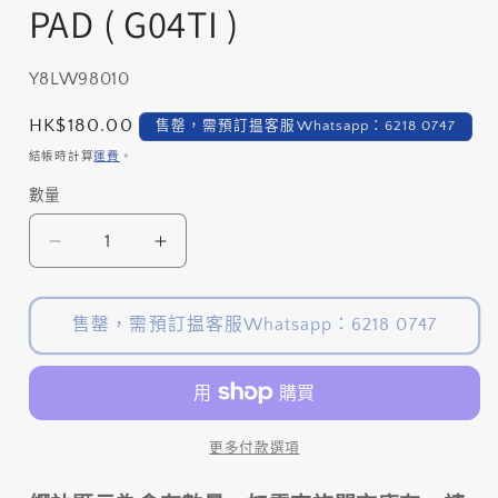
PAD ( G04TI )
多
媒
體
檔
存
Y8LW98010
案
貨
1
定
HK$180.00
售罄，需預訂揾客服Whatsapp：6218 0747
單
價
結帳時計算
運費
。
位
數量
數
(SKU):
量
SHIMANO
SHIMANO
金
金
屬
屬
售罄，需預訂揾客服Whatsapp：6218 0747
碟
碟
制
制
皮
皮
鈦
鈦
更多付款選項
底
底
片
片