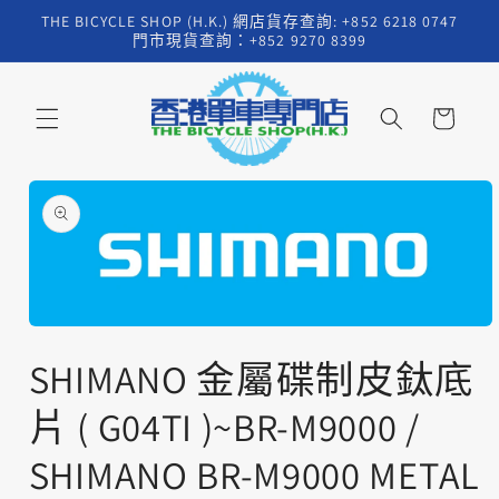
跳至內
THE BICYCLE SHOP (H.K.) 網店貨存查詢: +852 6218 0747
容
門市現貨查詢：+852 9270 8399
購
物
車
略過產
品資訊
在
互
SHIMANO 金屬碟制皮鈦底
動
視
片 ( G04TI )~BR-M9000 /
窗
中
SHIMANO BR-M9000 METAL
開
啟