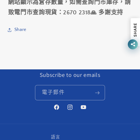
網站顯示為倉存數量，如需查詢門市庫存，請
(
(
G04TI
G04TI
致電門市查詢現貨：2670 2318🙏 多謝支持
)~BR-
)~BR-
M9000
M9000
SHARE
Share
/
/
SHIMANO
SHIMANO
BR-
BR-
M9000
M9000
METAL
METAL
PAD
PAD
(
(
Subscribe to our emails
G04TI
G04TI
)
)
電子郵件
數
數
量
量
Facebook
Instagram
YouTube
減
增
少
加
語言