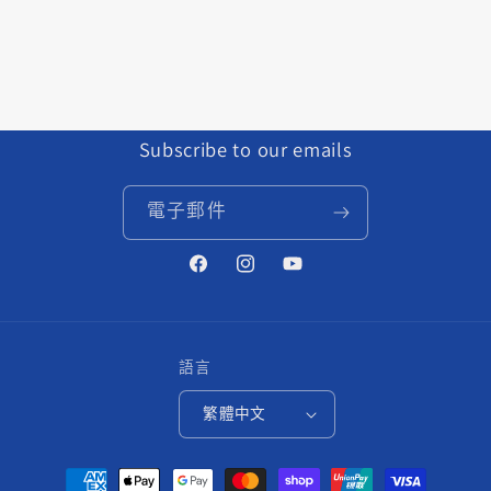
ACE
ACE
R9100-
R9100-
P
P
CRANKSET
CRANKSET
數
數
量
量
Subscribe to our emails
減
增
少
加
電子郵件
Facebook
Instagram
YouTube
語言
繁體中文
付