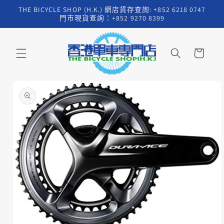
跳至內
THE BICYCLE SHOP (H.K.) 網店貨存查詢: +852 6218 0747
容
門市現貨查詢：+852 9270 8399
購
物
車
略過產
品資訊