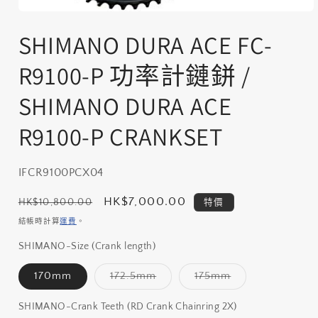
在
互
SHIMANO DURA ACE FC-
動
視
R9100-P 功率計鏈鉼 /
窗
中
SHIMANO DURA ACE
開
啟
R9100-P CRANKSET
多
媒
體
檔
存
IFCR9100PCX04
案
貨
1
定
售
HK$7,000.00
HK$10,800.00
特價
單
價
價
結帳時計算
運費
。
位
SHIMANO-Size (Crank length)
(SKU):
子
子
170mm
172.5mm
175mm
類
類
已
已
售
售
SHIMANO-Crank Teeth (RD Crank Chainring 2X)
罄
罄