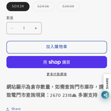
或
或
無
無
子
子
50X34
52X36
53X39
法
法
類
類
供
供
已
已
貨
貨
售
售
數量
數
罄
罄
或
或
量
無
無
SHIMANO
SHIMANO
法
法
供
供
DURA
DURA
貨
貨
ACE
ACE
FC-
FC-
加入購物車
R9100-
R9100-
P
P
功
功
率
率
更多付款選項
計
計
SHARE
鏈
鏈
網站顯示為倉存數量，如需查詢門市庫存，請
鉼
鉼
致電門市查詢現貨：2670 2318🙏 多謝支持
/
/
SHIMANO
SHIMANO
DURA
DURA
Share