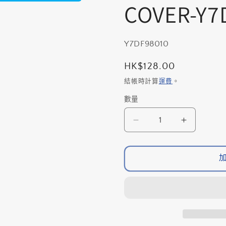
COVER-Y7
存
Y7DF98010
貨
定
HK$128.00
單
價
結帳時計算
運費
。
位
數量
數
(SKU):
量
SHIMANO
SHIMAN
DI2
DI2
EW-
EW-
7975
7975
電
電
池
池
碼
碼
膠
膠
擋-
擋-