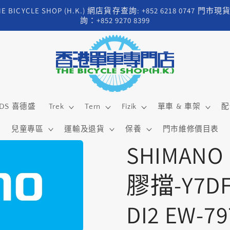
HE BICYCLE SHOP (H.K.) 網店貨存查詢: +852 6218 0747 門市現
詢：+852 9270 8399
DS 喜德盛
Trek
Tern
Fizik
單車 & 車架
配
兒童專區
運輸及退貨
保養
門市維修價目表
SHIMANO
膠擋-Y7DF9
DI2 EW-7