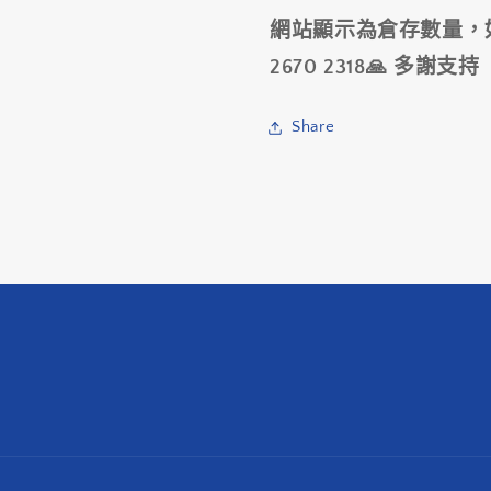
Y7DF98010
Y7DF980
網站顯示為倉存數量，
/
/
2670 2318🙏 多謝支持
SHIMANO
SHIMAN
DI2
DI2
EW-
EW-
Share
7975
7975
BATTERY
BATTER
CABLE
CABLE
COVER-
COVER-
Y7DF98010
Y7DF980
數
數
量
量
減
增
少
加