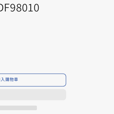
DF98010
O
加入購物車