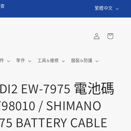
語
貨查
繁體中文
言
購
登
物
入
車
件
零件
工具&維修
服裝&防護
 DI2 EW-7975 電池碼
8010 / SHIMANO
975 BATTERY CABLE