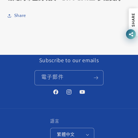
RING
RING
&amp;
&amp;
SHARE
Share
SPACER
SPACER
數
數
量
量
減
增
少
加
Subscribe to our emails
電子郵件
Facebook
Instagram
YouTube
語言
繁體中文