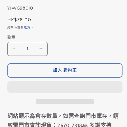
多
媒
存
Y1WG98010
體
貨
檔
定
HK$78.00
單
案
價
結帳時計算
運費
。
1
位
數量
數
(SKU):
量
SHIMANO
SHIMANO
CS-
CS-
R8000
R8000
加入購物車
飛
飛
輪
輪
頂
頂
蓋
蓋
/
/
SHIMANO
SHIMANO
CS-
CS-
網站顯示為倉存數量，如需查詢門市庫存，請
R8000
R8000
LOCK
LOCK
致電門市查詢現貨：2670 2318🙏 多謝支持