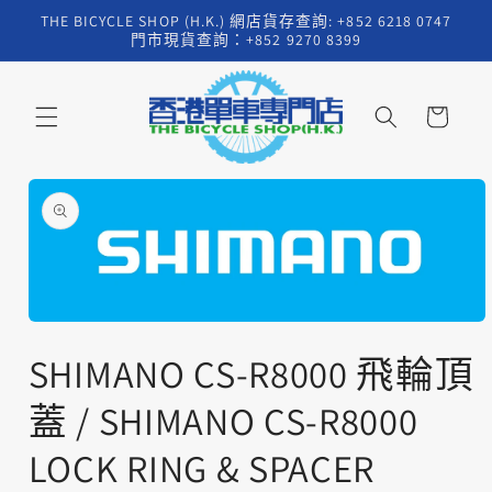
跳至內
THE BICYCLE SHOP (H.K.) 網店貨存查詢: +852 6218 0747
容
門市現貨查詢：+852 9270 8399
購
物
車
略過產
品資訊
在
互
SHIMANO CS-R8000 飛輪頂
動
視
蓋 / SHIMANO CS-R8000
窗
中
LOCK RING & SPACER
開
啟