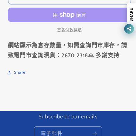
碟
碟
SHARE
掣
掣
套
套
更多付款選項
裝-
裝-
SM-
SM-
BH90
BH90
網站顯示為倉存數量，如需查詢門市庫存，請
1000MM-
1000MM-
致電門市查詢現貨：2670 2318🙏 多謝支持
黑-
黑-
R7025
R7025
Share
/
/
SHIMANO
SHIMANO
105
105
DISC
DISC
BRAKE
BRAKE
ASSEMBLED
ASSEMBLED
SET-
SET-
Subscribe to our emails
BK-
BK-
R7025
R7025
電子郵件
數
數