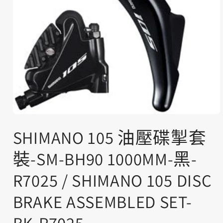
在
互
SHIMANO 105 油壓碟掣套
動
視
裝-SM-BH90 1000MM-黑-
窗
中
R7025 / SHIMANO 105 DISC
開
啟
BRAKE ASSEMBLED SET-
多
媒
體
檔