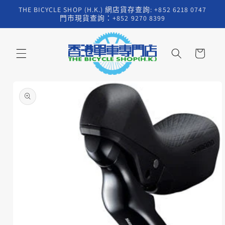
跳至內
THE BICYCLE SHOP (H.K.) 網店貨存查詢: +852 6218 0747
容
門市現貨查詢：+852 9270 8399
購
物
車
略過產
品資訊