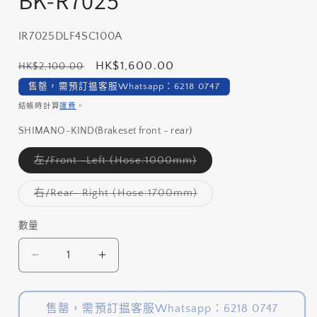
BK-R7025
案
1
存
IR7025DLF4SC100A
貨
定
售
HK$1,600.00
HK$2,100.00
單
價
價
售罄，需預訂揾客服Whatsapp：6218 0747
位
結帳時計算
運費
。
(SKU):
SHIMANO-KIND(Brakeset front - rear)
子
左/Front -Left (Hose:1000mm)
類
已
售
子
右/Rear- Right (Hose:1700mm)
罄
類
或
已
無
售
數量
數
法
罄
供
或
量
貨
無
SHIMANO
SHIMANO
法
供
105
105
貨
油
油
售罄，需預訂揾客服Whatsapp：6218 0747
壓
壓