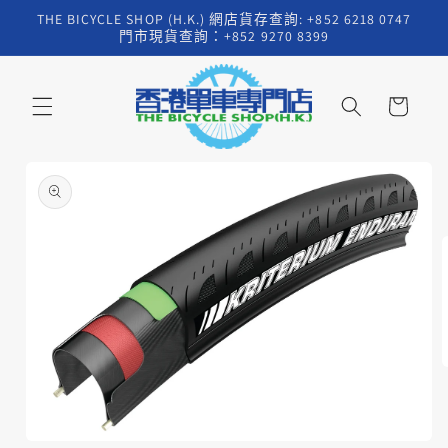
跳至內
THE BICYCLE SHOP (H.K.) 網店貨存查詢: +852 6218 0747
容
門市現貨查詢：+852 9270 8399
購
物
車
略過產
品資訊