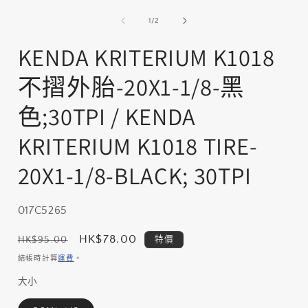
在
互
/
1
/
2
動
視
KENDA KRITERIUM K1018
窗
中
不摺外胎-20X1-1/8-黑
開
啟
多
色;30TPI / KENDA
媒
體
KRITERIUM K1018 TIRE-
檔
案
20X1-1/8-BLACK; 30TPI
1
存
017C5265
貨
定
售
HK$78.00
HK$95.00
特價
單
價
價
結帳時計算
運費
。
位
大小
(SKU):