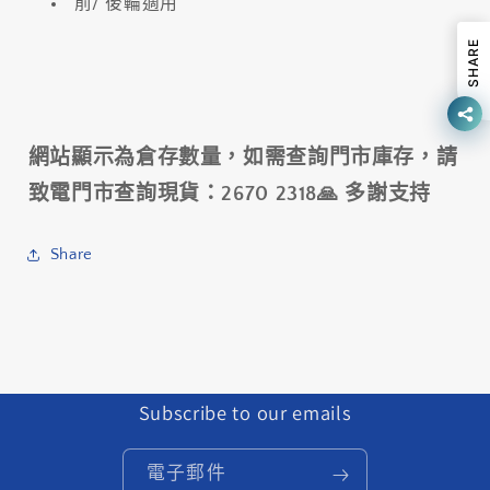
前/ 後輪適用
20X1-
20X1-
1/8-
1/8-
SHARE
BLACK;
BLACK;
30TPI
30TPI
數
數
量
量
網站顯示為倉存數量，如需查詢門市庫存，請
減
增
致電門市查詢現貨：2670 2318🙏 多謝支持
少
加
Share
Subscribe to our emails
電子郵件