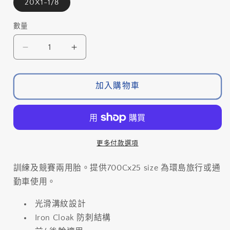
20X1-1/8
數量
數
量
KENDA
KENDA
KRITERIUM
KRITERIUM
K1018
K1018
加入購物車
不
不
摺
摺
外
外
胎-20X1-
胎-20X1-
1/8-
1/8-
更多付款選項
黑
黑
色;30TPI
色;30TPI
訓練及競賽兩用胎。提供700Cx25 size 為環島旅行或通
/
/
勤車使用。
KENDA
KENDA
KRITERIUM
KRITERIUM
光滑溝紋設計
K1018
K1018
Iron Cloak 防刺結構
TIRE-
TIRE-