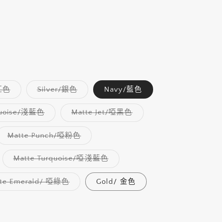
子
子
紅色
Silver/銀色
Navy/藍色
類
類
已
已
售
售
子
子
quoise/淺藍色
Matte Jet/啞黑色
罄
罄
類
類
或
或
已
已
無
無
售
售
子
Matte Punch/啞粉色
法
法
罄
罄
類
供
供
或
或
已
貨
貨
無
無
售
子
Matte Turquoise/啞淺藍色
法
法
罄
類
供
供
或
已
貨
貨
無
售
子
te Emerald/ 啞綠色
Gold/ 金色
法
罄
類
供
或
已
貨
無
售
法
罄
供
或
貨