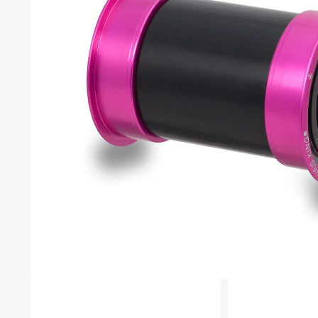
在
互
動