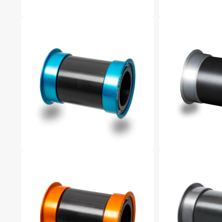
案
案
2
3
在
在
互
互
動
動
視
視
窗
窗
中
中
開
開
啟
啟
多
多
媒
媒
體
體
檔
檔
案
案
4
5
在
在
互
互
動
動
視
視
窗
窗
中
中
開
開
啟
啟