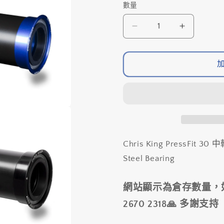
無
售
數量
數
法
罄
供
或
量
貨
無
Chris
Chris
法
供
King
King
貨
PressFit
PressFit
30
30
中
中
軸,
軸,
鋼
鋼
珠/Chris
珠/Chris
King
King
PressFit
PressFit
Chris King PressFit 30 
30
30
Steel Bearing
Bottom
Bottom
Bracket,
Bracket,
Steel
Steel
網站顯示為倉存數量，
Bearing
Bearing
2670 2318🙏 多謝支持
數
數
量
量