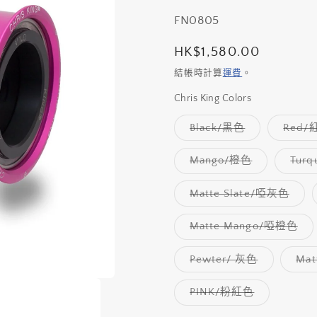
存
FN0805
貨
定
HK$1,580.00
單
價
結帳時計算
運費
。
位
Chris King Colors
(SKU):
子
Black/黑色
Red/
類
已
售
子
Mango/橙色
Tur
罄
類
或
已
無
售
子
Matte Slate/啞灰色
法
罄
類
供
或
已
貨
無
售
子
Matte Mango/啞橙色
法
罄
類
供
或
已
貨
無
售
子
Pewter/ 灰色
Mat
法
罄
類
供
或
已
貨
無
售
子
PINK/粉紅色
法
罄
類
供
或
已
貨