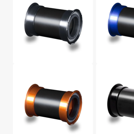
視
窗
中
開
啟
多
媒
體
檔
案
1
在
在
互
互
動
動
視
視
窗
窗
中
中
開
開
啟
啟
多
多
媒
媒
體
體
檔
檔