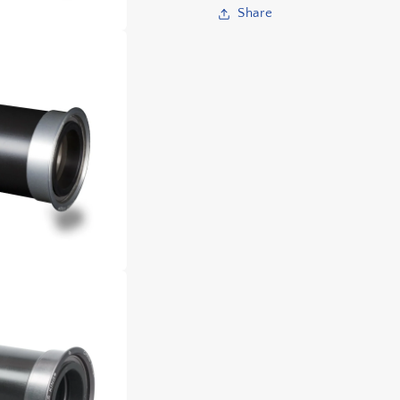
Share
減
增
少
加