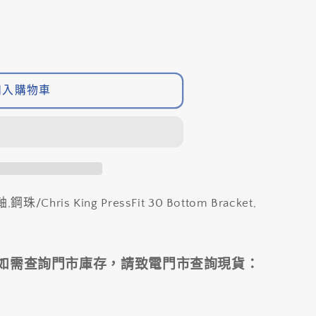
無
法
供
貨
加入購物車
中軸,鋼珠/Chris King PressFit 30 Bottom Bracket,
如需查詢門市庫存，請致電門市查詢現貨：