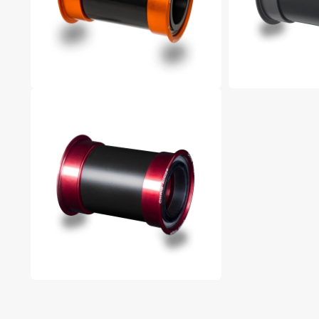
多
多
媒
媒
體
體
檔
檔
案
案
6
7
在
在
互
互
動
動
視
視
窗
窗
中
中
開
開
啟
啟
多
多
媒
媒
體
體
檔
檔
案
案
8
9
在
互
動