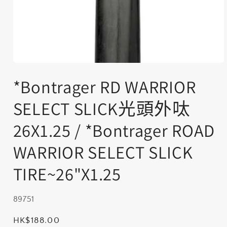
在
互
*Bontrager RD WARRIOR
動
視
SELECT SLICK光頭外呔
窗
中
26X1.25 / *Bontrager ROAD
開
啟
WARRIOR SELECT SLICK
多
媒
體
TIRE~26"X1.25
檔
案
1
存
89751
貨
定
HK$188.00
單