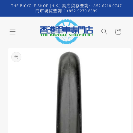
跳至內
THE BICYCLE SHOP (H.K.) 網店貨存查詢: +852 6218 0747
容
門市現貨查詢：+852 9270 8399
購
物
車
略過產
品資訊