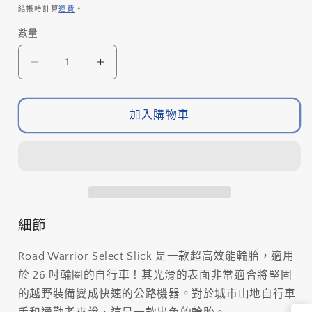
價
結帳時計算
運費
。
位
數量
數
(SKU):
量
*Bontrager
*Bontrager
RD
RD
WARRIOR
WARRIOR
SELECT
SELECT
加入購物車
SLICK
SLICK
光
光
頭
頭
外
外
呔
呔
26X1.25
26X1.25
細節
/
/
*Bontrager
*Bontrager
Road Warrior Select Slick 是一款超高效能輪胎，適用
ROAD
ROAD
於 26 吋輪圈的自行車！其光滑的表面非常適合將堅固
WARRIOR
WARRIOR
的越野裝備變成快速的公路機器。對於城市山地自行車
SELECT
SELECT