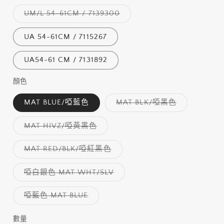
已
售
子
UM/L 54-61CM / 7139300
罄
類
或
已
無
售
UA 54-61CM / 7115267
法
罄
供
或
貨
無
UA54-61 CM / 7131892
法
供
貨
顏色
子
MAT BLUE/啞藍色
MAT BLK/啞黑色
類
已
售
子
MAT HIVZ/啞黃黑色
罄
類
或
已
無
售
子
MAT RED/BLK/啞紅黑色
法
罄
類
供
或
已
貨
無
售
子
啞白銀色 MAT WHT/SLV
法
罄
類
供
或
已
貨
無
售
子
啞藍色 MAT BLUE
法
罄
類
供
或
已
貨
無
售
數量
數
法
罄