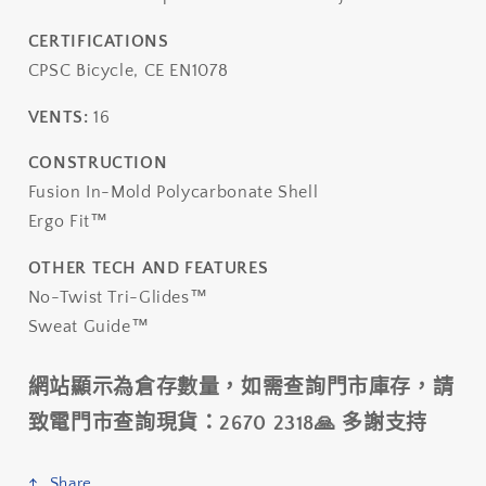
CERTIFICATIONS
CPSC Bicycle, CE EN1078
VENTS:
16
CONSTRUCTION
Fusion In-Mold Polycarbonate Shell
Ergo Fit™
OTHER TECH AND FEATURES
No-Twist Tri-Glides™
Sweat Guide™
網站顯示為倉存數量，如需查詢門市庫存，請
致電門市查詢現貨：2670 2318🙏 多謝支持
Share