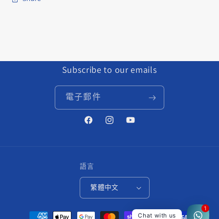
Subscribe to our emails
電子郵件
Facebook
Instagram
YouTube
語言
繁體中文
1
付
Chat with us