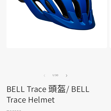
在
互
動
視
窗
中
/
1
/
30
開
啟
BELL Trace 頭盔/ BELL
多
媒
Trace Helmet
體
檔
案
1