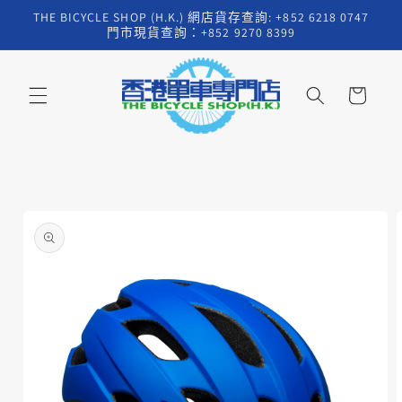
跳至內
THE BICYCLE SHOP (H.K.) 網店貨存查詢: +852 6218 0747
容
門市現貨查詢：+852 9270 8399
購
物
車
略過產
品資訊