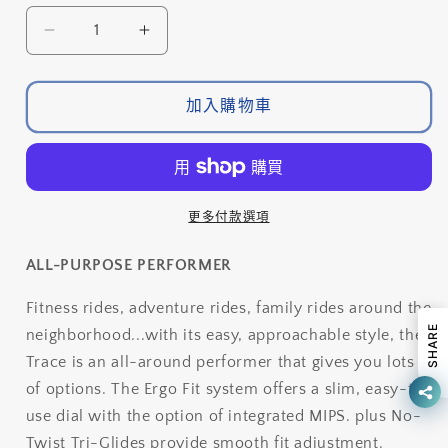
供
或
量
貨
無
BELL
BELL
法
供
Trace
Trace
貨
頭
頭
加入購物車
盔/
盔/
BELL
BELL
Trace
Trace
Helmet
Helmet
數
數
更多付款選項
量
量
減
增
ALL-PURPOSE PERFORMER
少
加
Fitness rides, adventure rides, family rides around the
SHARE
neighborhood...with its easy, approachable style, the
Trace is an all-around performer that gives you lots
of options. The Ergo Fit system offers a slim, easy-to-
use dial with the option of integrated MIPS. plus No-
Twist Tri-Glides provide smooth fit adjustment.