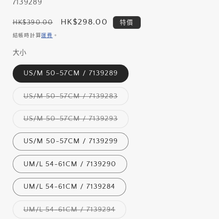
存
7139289
貨
定
售
HK$298.00
HK$390.00
特價
單
價
價
結帳時計算
運費
。
位
大小
(SKU):
US/M 50-57CM / 7139289
子
US/M 50-57CM / 7139283
類
已
售
子
US/M 50-57CM / 7139293
罄
類
或
已
無
售
US/M 50-57CM / 7139299
法
罄
供
或
貨
無
UM/L 54-61CM / 7139290
法
供
貨
UM/L 54-61CM / 7139284
子
UM/L 54-61CM / 7139294
類