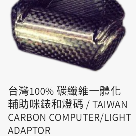
在
互
台灣100% 碳纖維一體化
動
視
輔助咪錶和燈碼 / TAIWAN
窗
中
CARBON COMPUTER/LIGHT
開
啟
ADAPTOR
多
媒