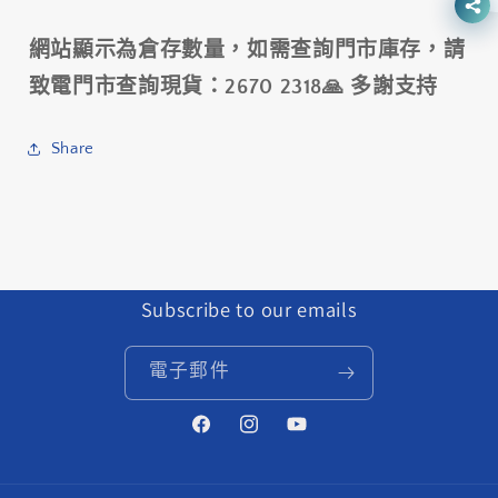
助
助
咪
咪
網站顯示為倉存數量，如需查詢門市庫存，請
錶
錶
致電門市查詢現貨：2670 2318🙏 多謝支持
和
和
燈
燈
Share
碼
碼
/
/
TAIWAN
TAIWAN
CARBON
CARBON
COMPUTER/LIGHT
COMPUTER/LIGHT
ADAPTOR
ADAPTOR
Subscribe to our emails
數
數
量
量
減
增
電子郵件
少
加
Facebook
Instagram
YouTube