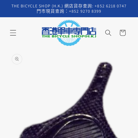
跳至內
THE BICYCLE SHOP (H.K.) 網店貨存查詢: +852 6218 0747
容
門市現貨查詢：+852 9270 8399
購
物
車
略過產
品資訊