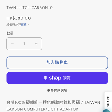
體
檔
存
TWN--LTCL-CARBON-0
案
貨
1
定
HK$380.00
單
價
結帳時計算
運費
。
位
數量
數
(SKU):
量
台
台
灣
灣
100%
100%
加入購物車
碳
碳
纖
纖
維
維
一
一
更多付款選項
體
體
SHARE
化
化
台灣100% 碳纖維一體化輔助咪錶和燈碼 / TAIWAN
輔
輔
CARBON COMPUTER/LIGHT ADAPTOR